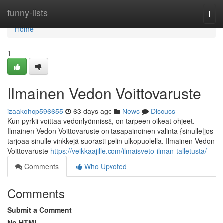
Home
funny-lists
Togg
navi
Home
1
Ilmainen Vedon Voittovaruste
izaakohcp596655
63 days ago
News
Discuss
Kun pyrkii voittaa vedonlyönnissä, on tarpeen oikeat ohjeet.
Ilmainen Vedon Voittovaruste on tasapainoinen valinta {sinulle|jos
tarjoaa sinulle vinkkejä suorasti pelin ulkopuolella. Ilmainen Vedon
Voittovaruste
https://veikkaajille.com/ilmaisveto-ilman-talletusta/
Comments
Who Upvoted
Comments
Submit a Comment
No HTML