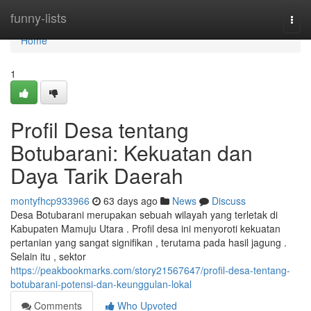
Home
funny-lists
Togg
navi
Home
1
Profil Desa tentang
Botubarani: Kekuatan dan
Daya Tarik Daerah
montyfhcp933966
63 days ago
News
Discuss
Desa Botubarani merupakan sebuah wilayah yang terletak di
Kabupaten Mamuju Utara . Profil desa ini menyoroti kekuatan
pertanian yang sangat signifikan , terutama pada hasil jagung .
Selain itu , sektor
https://peakbookmarks.com/story21567647/profil-desa-tentang-
botubarani-potensi-dan-keunggulan-lokal
Comments
Who Upvoted