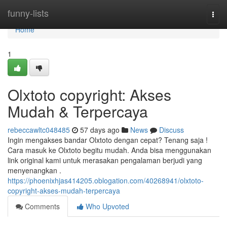
Home
funny-lists
Togg
navi
Home
1
Olxtoto copyright: Akses
Mudah & Terpercaya
rebeccawltc048485
57 days ago
News
Discuss
Ingin mengakses bandar Olxtoto dengan cepat? Tenang saja !
Cara masuk ke Olxtoto begitu mudah. Anda bisa menggunakan
link original kami untuk merasakan pengalaman berjudi yang
menyenangkan .
https://phoenixhjas414205.oblogation.com/40268941/olxtoto-
copyright-akses-mudah-terpercaya
Comments
Who Upvoted