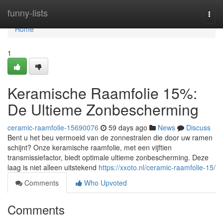
Home
funny-lists
Togg
navi
Home
1
Keramische Raamfolie 15%:
De Ultieme Zonbescherming
ceramic-raamfolie-15690076
59 days ago
News
Discuss
Bent u het beu vermoeid van de zonnestralen die door uw ramen
schijnt? Onze keramische raamfolie, met een vijftien
transmissiefactor, biedt optimale ultieme zonbescherming. Deze
laag is niet alleen uitstekend
https://xxoto.nl/ceramic-raamfolie-15/
Comments
Who Upvoted
Comments