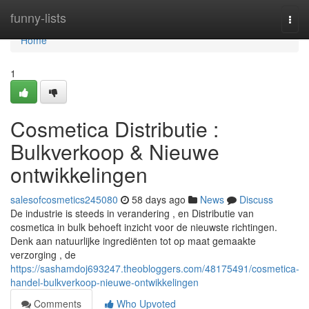
Home
funny-lists
Togg
navi
Home
1
Cosmetica Distributie :
Bulkverkoop & Nieuwe
ontwikkelingen
salesofcosmetics245080
58 days ago
News
Discuss
De industrie is steeds in verandering , en Distributie van
cosmetica in bulk behoeft inzicht voor de nieuwste richtingen.
Denk aan natuurlijke ingrediënten tot op maat gemaakte
verzorging , de
https://sashamdoj693247.theobloggers.com/48175491/cosmetica-
handel-bulkverkoop-nieuwe-ontwikkelingen
Comments
Who Upvoted