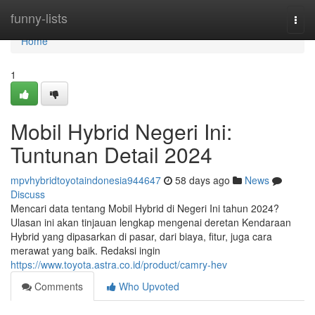
Home
funny-lists
Togg
navi
Home
1
Mobil Hybrid Negeri Ini:
Tuntunan Detail 2024
mpvhybridtoyotaindonesia944647
58 days ago
News
Discuss
Mencari data tentang Mobil Hybrid di Negeri Ini tahun 2024?
Ulasan ini akan tinjauan lengkap mengenai deretan Kendaraan
Hybrid yang dipasarkan di pasar, dari biaya, fitur, juga cara
merawat yang baik. Redaksi ingin
https://www.toyota.astra.co.id/product/camry-hev
Comments
Who Upvoted