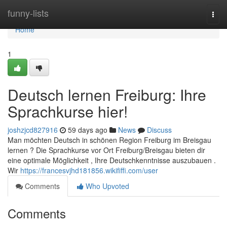
Home
funny-lists
Togg
navi
Home
1
Deutsch lernen Freiburg: Ihre
Sprachkurse hier!
joshzjcd827916
59 days ago
News
Discuss
Man möchten Deutsch in schönen Region Freiburg im Breisgau
lernen ? Die Sprachkurse vor Ort Freiburg/Breisgau bieten dir
eine optimale Möglichkeit , Ihre Deutschkenntnisse auszubauen .
Wir
https://francesvjhd181856.wikififfi.com/user
Comments
Who Upvoted
Comments