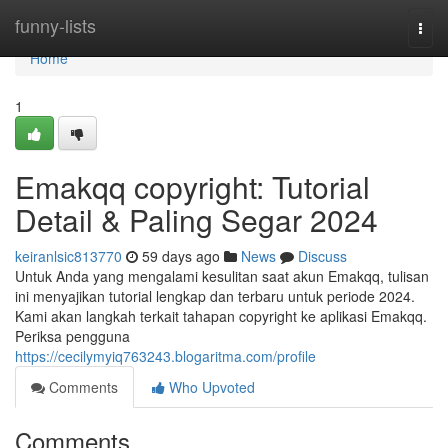
Home
funny-lists
Togg
navi
Home
1
Emakqq copyright: Tutorial
Detail & Paling Segar 2024
keiranlsic813770
59 days ago
News
Discuss
Untuk Anda yang mengalami kesulitan saat akun Emakqq, tulisan
ini menyajikan tutorial lengkap dan terbaru untuk periode 2024.
Kami akan langkah terkait tahapan copyright ke aplikasi Emakqq.
Periksa pengguna
https://cecilymyiq763243.blogaritma.com/profile
Comments
Who Upvoted
Comments