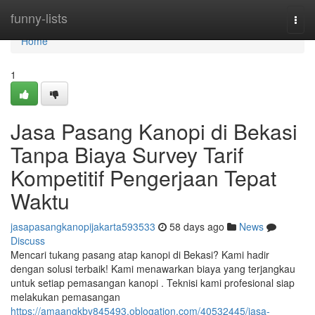
Home
funny-lists
Togg
navi
Home
1
Jasa Pasang Kanopi di Bekasi
Tanpa Biaya Survey Tarif
Kompetitif Pengerjaan Tepat
Waktu
jasapasangkanopijakarta593533
58 days ago
News
Discuss
Mencari tukang pasang atap kanopi di Bekasi? Kami hadir
dengan solusi terbaik! Kami menawarkan biaya yang terjangkau
untuk setiap pemasangan kanopi . Teknisi kami profesional siap
melakukan pemasangan
https://amaangkby845493.oblogation.com/40532445/jasa-