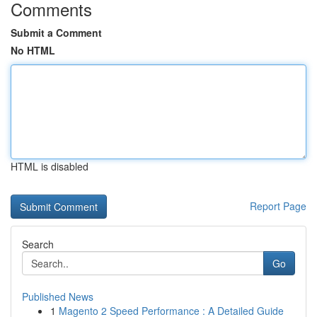
Comments
Submit a Comment
No HTML
HTML is disabled
Report Page
Search
Go
Published News
1
Magento 2 Speed Performance : A Detailed Guide