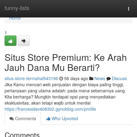
Home
funny-lists
Togg
navi
Home
1
Situs Store Premium: Ke Arah
Jauh Dana Mu Berarti?
situs-store-termahal543196
56 days ago
News
Discuss
Jika Kamu mencari web penjualan dengan biaya paling tinggi,
pertanyaan yang utama adalah: pada mana sebenarnya uang
Kita berharga? Mungkin terdapat opsi yang menyediakan
eksklusivitas, akan tetapi wajib untuk menilai
https://francesidsv408302.gynoblog.com/profile
Comments
Who Upvoted
Comments