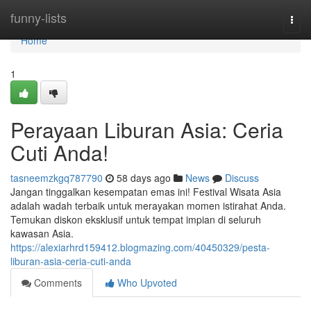
Home
funny-lists
Togg
navi
Home
1
Perayaan Liburan Asia: Ceria
Cuti Anda!
tasneemzkgq787790
58 days ago
News
Discuss
Jangan tinggalkan kesempatan emas ini! Festival Wisata Asia
adalah wadah terbaik untuk merayakan momen istirahat Anda.
Temukan diskon eksklusif untuk tempat impian di seluruh
kawasan Asia.
https://alexiarhrd159412.blogmazing.com/40450329/pesta-
liburan-asia-ceria-cuti-anda
Comments
Who Upvoted