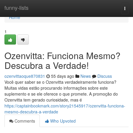
Home
funny-lists
Togg
navi
Home
1
Ozenvitta: Funciona Mesmo?
Descubra a Verdade!
ozenvittaoque870831
55 days ago
News
Discuss
Você quer saber se o Ozenvitta verdadeiramente funciona?
Muitas vidas estão procurando informações sobre este
suplemento e se ele oferece o que promete. A promoção do
Ozenvitta tem gerado curiosidade, mas é
https://captainbookmark.com/story21545917/ozenvitta-funciona-
mesmo-descubra-a-verdade
Comments
Who Upvoted