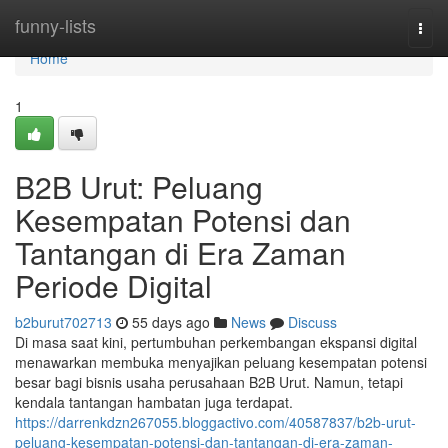
Home
funny-lists
Togg
navi
Home
1
B2B Urut: Peluang
Kesempatan Potensi dan
Tantangan di Era Zaman
Periode Digital
b2burut702713
55 days ago
News
Discuss
Di masa saat kini, pertumbuhan perkembangan ekspansi digital
menawarkan membuka menyajikan peluang kesempatan potensi
besar bagi bisnis usaha perusahaan B2B Urut. Namun, tetapi
kendala tantangan hambatan juga terdapat.
https://darrenkdzn267055.bloggactivo.com/40587837/b2b-urut-
peluang-kesempatan-potensi-dan-tantangan-di-era-zaman-