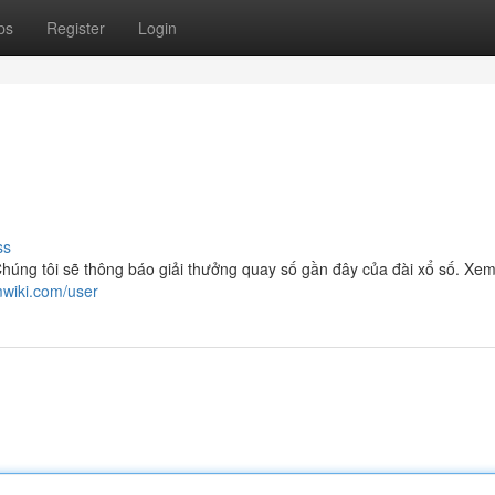
ps
Register
Login
ss
húng tôi sẽ thông báo giải thưởng quay số gần đây của đài xổ số. Xe
mwiki.com/user