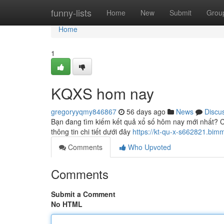
Home
funny-lists
Home
New
Submit
Grou
Home
1
KQXS hom nay
gregoryyqmy846867
56 days ago
News
Discu
Bạn đang tìm kiếm kết quả xổ số hôm nay mới nhất? C
thông tin chi tiết dưới đây
https://kt-qu-x-s662821.bim
Comments
Who Upvoted
Comments
Submit a Comment
No HTML