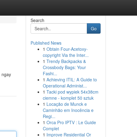
Search
Go
Published News
1
Obtain Four-Acetoxy-
copyright Via the Inter...
1
Trendy Backpacks &
Crossbody Bags: Your
Fashi...
m ngay
1
Achieving ITIL: A Guide to
Operational Administ...
1
Tacki pod wypiek 54x38cm
ciemne - komplet 50 sztuk
1
Locação de Munck e
Caminhão em Inocência e
Regi...
1
Orca Pro IPTV : Le Guide
Complet
1
Improve Residential Or