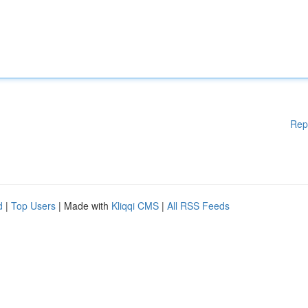
Rep
d
|
Top Users
| Made with
Kliqqi CMS
|
All RSS Feeds