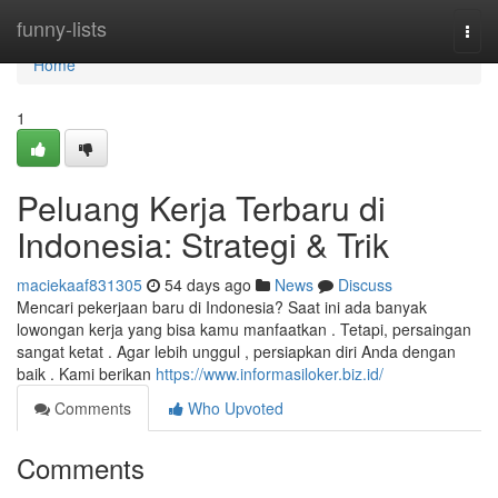
Home
funny-lists
Togg
navi
Home
1
Peluang Kerja Terbaru di
Indonesia: Strategi & Trik
maciekaaf831305
54 days ago
News
Discuss
Mencari pekerjaan baru di Indonesia? Saat ini ada banyak
lowongan kerja yang bisa kamu manfaatkan . Tetapi, persaingan
sangat ketat . Agar lebih unggul , persiapkan diri Anda dengan
baik . Kami berikan
https://www.informasiloker.biz.id/
Comments
Who Upvoted
Comments