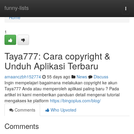
Home
funny-lists
Togg
navi
Home
1
Taya777: Cara copyright &
Unduh Aplikasi Terbaru
amaanczbh152774
55 days ago
News
Discuss
Ingin mempelajari bagaimana melakukan copyright ke akun
Taya777 Anda atau memperoleh aplikasi paling baru ? Pada
artikel ini kami memberikan panduan detail mengenai tutorial
mengakses ke platform
https://bingoplus.com/blog/
Comments
Who Upvoted
Comments