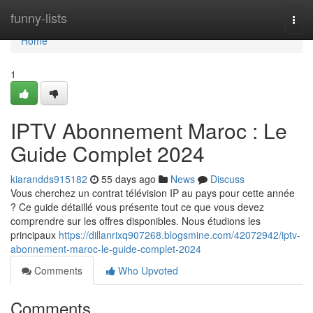
Home
funny-lists
Togg
navi
Home
1
IPTV Abonnement Maroc : Le
Guide Complet 2024
kiarandds915182
55 days ago
News
Discuss
Vous cherchez un contrat télévision IP au pays pour cette année
? Ce guide détaillé vous présente tout ce que vous devez
comprendre sur les offres disponibles. Nous étudions les
principaux
https://dillanrixq907268.blogsmine.com/42072942/iptv-
abonnement-maroc-le-guide-complet-2024
Comments
Who Upvoted
Comments