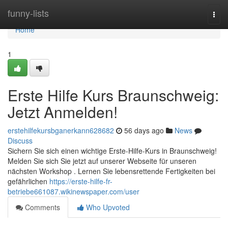
Home
funny-lists
Togg
navi
Home
1
Erste Hilfe Kurs Braunschweig:
Jetzt Anmelden!
erstehilfekursbganerkann628682
56 days ago
News
Discuss
Sichern Sie sich einen wichtige Erste-Hilfe-Kurs in Braunschweig!
Melden Sie sich Sie jetzt auf unserer Webseite für unseren
nächsten Workshop . Lernen Sie lebensrettende Fertigkeiten bei
gefährlichen
https://erste-hilfe-fr-
betriebe661087.wikinewspaper.com/user
Comments
Who Upvoted