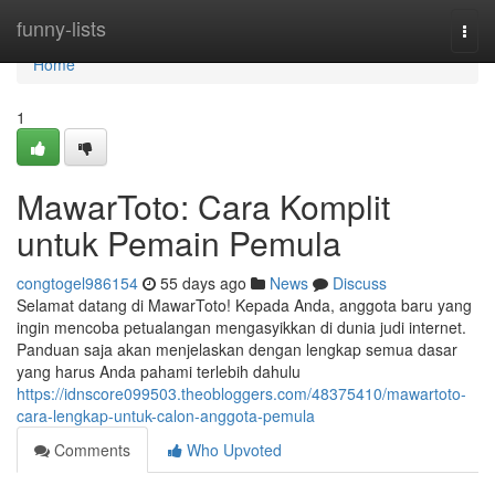
Home
funny-lists
Togg
navi
Home
1
MawarToto: Cara Komplit
untuk Pemain Pemula
congtogel986154
55 days ago
News
Discuss
Selamat datang di MawarToto! Kepada Anda, anggota baru yang
ingin mencoba petualangan mengasyikkan di dunia judi internet.
Panduan saja akan menjelaskan dengan lengkap semua dasar
yang harus Anda pahami terlebih dahulu
https://idnscore099503.theobloggers.com/48375410/mawartoto-
cara-lengkap-untuk-calon-anggota-pemula
Comments
Who Upvoted