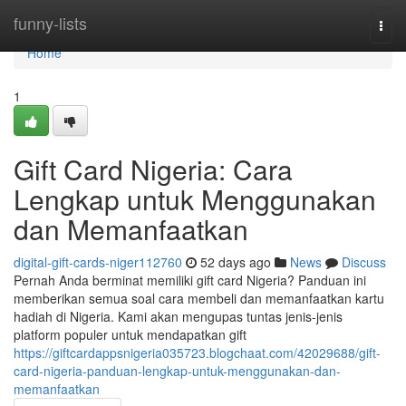
Home
funny-lists
Togg
navi
Home
1
Gift Card Nigeria: Cara
Lengkap untuk Menggunakan
dan Memanfaatkan
digital-gift-cards-niger112760
52 days ago
News
Discuss
Pernah Anda berminat memiliki gift card Nigeria? Panduan ini
memberikan semua soal cara membeli dan memanfaatkan kartu
hadiah di Nigeria. Kami akan mengupas tuntas jenis-jenis
platform populer untuk mendapatkan gift
https://giftcardappsnigeria035723.blogchaat.com/42029688/gift-
card-nigeria-panduan-lengkap-untuk-menggunakan-dan-
memanfaatkan