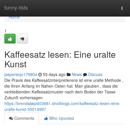
Home
funny-lists
Togg
navi
Home
1
Kaffeesatz lesen: Eine uralte
Kunst
jasperieqx179804
55 days ago
News
Discuss
Die Praxis des Kaffeesatzinterpretierens ist eine uralte Methode ,
die ihren Anfang im Nahen Osten hat. Man glauben , dass die
verbleibenden Kaffeesatzmuster nach dem Boden der Tasse
Zukunft vorhersagen
https://brendajwpi403681.shotblogs.com/kaffeesatz-lesen-eine-
uralte-kunst-55514997
Comments
Who Upvoted