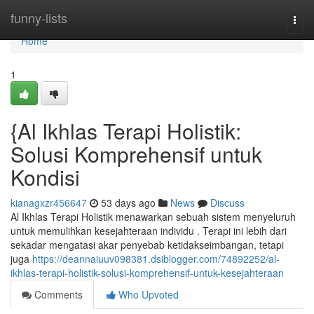
Home
funny-lists
Togg
navi
Home
1
{Al Ikhlas Terapi Holistik:
Solusi Komprehensif untuk
Kondisi
kianagxzr456647
53 days ago
News
Discuss
Al Ikhlas Terapi Holistik menawarkan sebuah sistem menyeluruh
untuk memulihkan kesejahteraan individu . Terapi ini lebih dari
sekadar mengatasi akar penyebab ketidakseimbangan, tetapi
juga
https://deannaiuuv098381.dsiblogger.com/74892252/al-
ikhlas-terapi-holistik-solusi-komprehensif-untuk-kesejahteraan
Comments
Who Upvoted