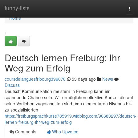
Home
funny-lists
Togg
navi
Home
1
Deutsch lernen Freiburg: Ihr
Weg zum Erfolg
coursdelanguesfribourg396078
53 days ago
News
Discuss
Deutsch Kommunikation meistern in Freiburg kann ein
spannende Chance sein. Wir ermöglichen effektive Kurse , die auf
seine Vorlieben zugeschnitten sind. Von elementaren Niveaus bis
zu spezialisierten
https://freiburgsprachkurse785919.widblog.com/96683297/deutsch-
lernen-freiburg-ihr-weg-zum-erfolg
Comments
Who Upvoted