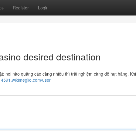
ps
Register
Login
sino desired destination
ật: nơi nào quảng cáo càng nhiều thì trải nghiệm càng dễ hụt hẫng. Khi
514591.wikimeglio.com/user