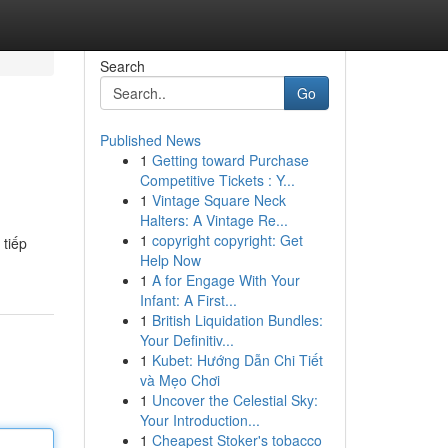
Search
Go
Published News
1
Getting toward Purchase
Competitive Tickets : Y...
1
Vintage Square Neck
Halters: A Vintage Re...
1
copyright copyright: Get
 tiếp
Help Now
1
A for Engage With Your
Infant: A First...
1
British Liquidation Bundles:
Your Definitiv...
1
Kubet: Hướng Dẫn Chi Tiết
và Mẹo Chơi
1
Uncover the Celestial Sky:
Your Introduction...
1
Cheapest Stoker's tobacco