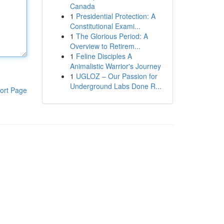
Canada
1
Presidential Protection: A
Constitutional Exami...
1
The Glorious Period: A
Overview to Retirem...
1
Feline Disciples A
Animalistic Warrior's Journey
1
UGLOZ – Our Passion for
Underground Labs Done R...
ort Page