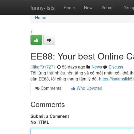
Home
funny-lists
Home
New
Submit
Grou
Home
1
EE88: Your best Online Ca
lillikgff917271
53 days ago
News
Discuss
Tôi từng thử nhiều nền tảng và có một nhận xét khá th
cận EE88, tôi cũng mang tâm lý đó.
https://isaiahslkk
Comments
Who Upvoted
Comments
Submit a Comment
No HTML