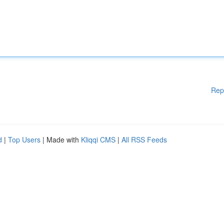
Rep
d
|
Top Users
| Made with
Kliqqi CMS
|
All RSS Feeds