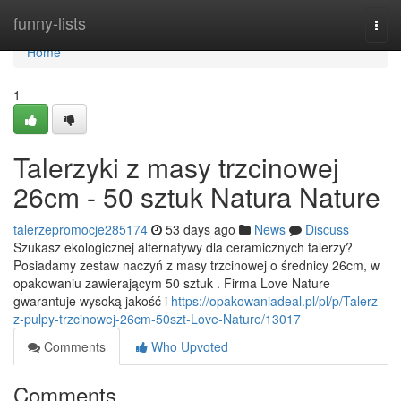
Home
funny-lists
Togg
navi
Home
1
Talerzyki z masy trzcinowej
26cm - 50 sztuk Natura Nature
talerzepromocje285174
53 days ago
News
Discuss
Szukasz ekologicznej alternatywy dla ceramicznych talerzy?
Posiadamy zestaw naczyń z masy trzcinowej o średnicy 26cm, w
opakowaniu zawierającym 50 sztuk . Firma Love Nature
gwarantuje wysoką jakość i
https://opakowaniadeal.pl/pl/p/Talerz-
z-pulpy-trzcinowej-26cm-50szt-Love-Nature/13017
Comments
Who Upvoted
Comments