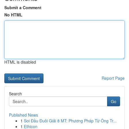
Submit a Comment
No HTML
HTML is disabled
Report Page
Search
Go
Published News
1
Soi Đầu Đuôi Giải 8 MT: Phương Pháp Từ Ông Tr...
1
Ethicon