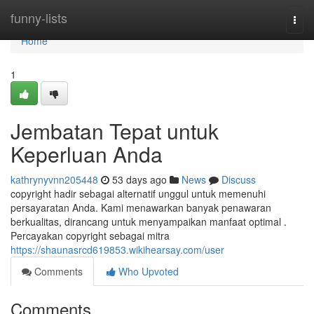
Home
funny-lists
Togg
navi
Home
1
Jembatan Tepat untuk
Keperluan Anda
kathrynyvnn205448
53 days ago
News
Discuss
copyright hadir sebagai alternatif unggul untuk memenuhi
persayaratan Anda. Kami menawarkan banyak penawaran
berkualitas, dirancang untuk menyampaikan manfaat optimal .
Percayakan copyright sebagai mitra
https://shaunasrcd619853.wikihearsay.com/user
Comments
Who Upvoted
Comments