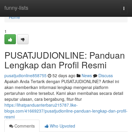
Home
funny-lists
Togg
navi
Home
1
PUSATJUDIONLINE: Panduan
Lengkap dan Profil Resmi
pusatjudionline858755
52 days ago
News
Discuss
Apakah Anda Tertarik dengan PUSATJUDIONLINE? Artikel ini
akan memberikan informasi lengkap mengenai platform
pertaruhan online tersebut. Kami akan membahas secara detail
seputar ulasan, cara bergabung, fitur-fitur
https://lihatpanduanterbaru215787.like-
blogs.com/41669237/pusatjudionline-panduan-lengkap-dan-profil-
resmi
Comments
Who Upvoted