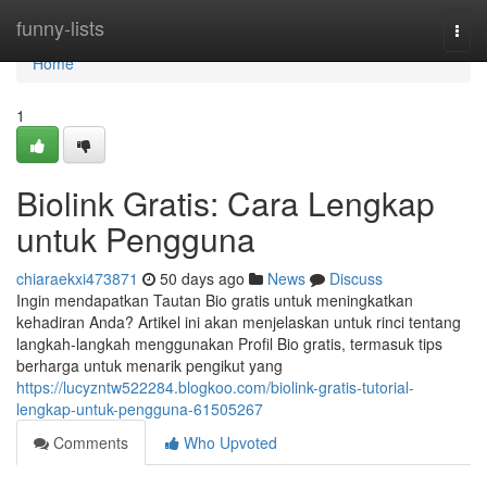
Home
funny-lists
Togg
navi
Home
1
Biolink Gratis: Cara Lengkap
untuk Pengguna
chiaraekxi473871
50 days ago
News
Discuss
Ingin mendapatkan Tautan Bio gratis untuk meningkatkan
kehadiran Anda? Artikel ini akan menjelaskan untuk rinci tentang
langkah-langkah menggunakan Profil Bio gratis, termasuk tips
berharga untuk menarik pengikut yang
https://lucyzntw522284.blogkoo.com/biolink-gratis-tutorial-
lengkap-untuk-pengguna-61505267
Comments
Who Upvoted