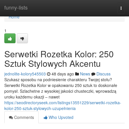
Home
funny-lists
Togg
navi
Home
1
Serwetki Rozetka Kolor: 250
Sztuk Stylowych Akcentu
jednolite-kolory545503
48 days ago
News
Discuss
Szukasz sposobu na podniesienie charakteru Twojej stołu?
Serwetki Rozetka Kolor w opakowaniu 250 sztuk to doskonałe
pomysł. Szlachetne z wysokiej jakości chusteczki, wprowadzą
uroku każdemu okazji – nawet
https://seodirectoryseek.com/listings13551229/serwetki-rozetka-
kolor-250-sztuk-stylowych-uzupełnienia
Comments
Who Upvoted