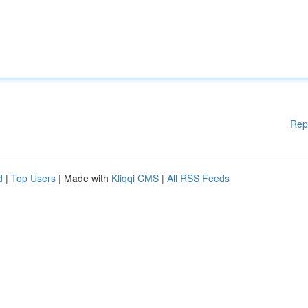
Rep
d
|
Top Users
| Made with
Kliqqi CMS
|
All RSS Feeds