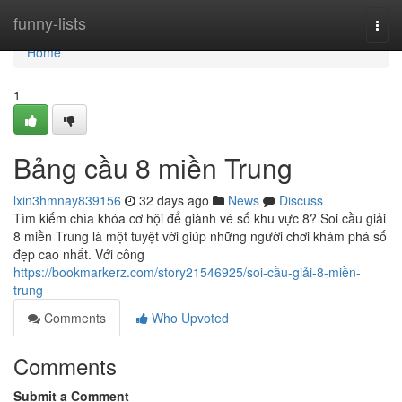
Home
funny-lists
Togg
navi
Home
1
Bảng cầu 8 miền Trung
lxin3hmnay839156
32 days ago
News
Discuss
Tìm kiếm chìa khóa cơ hội để giành vé số khu vực 8? Soi cầu giải
8 miền Trung là một tuyệt vời giúp những người chơi khám phá số
đẹp cao nhất. Với công
https://bookmarkerz.com/story21546925/soi-cầu-giải-8-miền-
trung
Comments
Who Upvoted
Comments
Submit a Comment