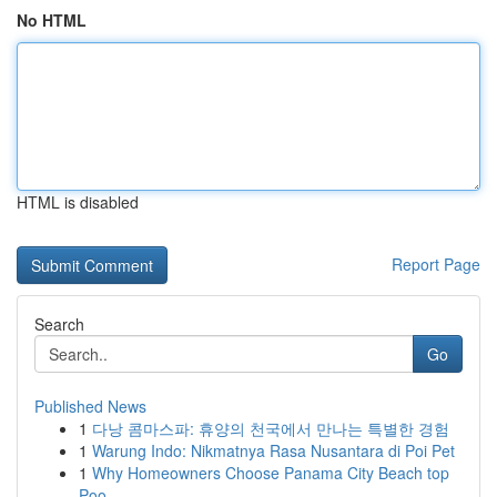
No HTML
HTML is disabled
Report Page
Search
Go
Published News
1
다낭 콤마스파: 휴양의 천국에서 만나는 특별한 경험
1
Warung Indo: Nikmatnya Rasa Nusantara di Poi Pet
1
Why Homeowners Choose Panama City Beach top
Poo...